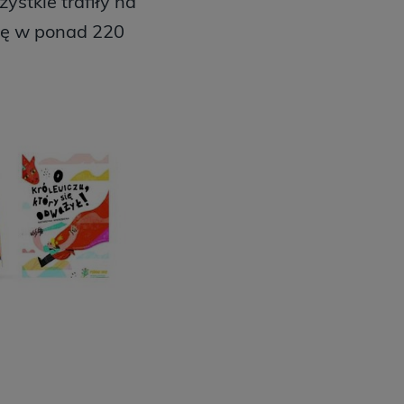
ystkie trafiły na
się w ponad 220