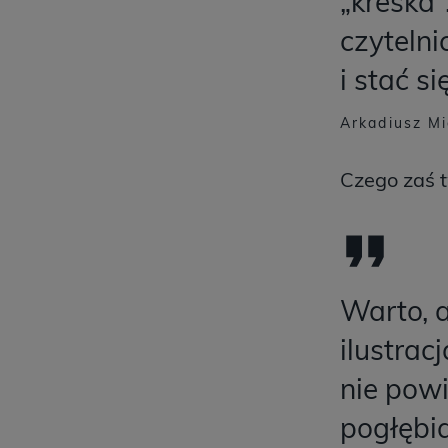
„kreska”
czyteln
i stać si
Arkadiusz Mi
Czego zaś 
Warto, a
ilustrac
nie pow
pogłębia