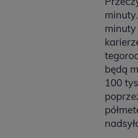
Przeczy
minuty.
minuty
karierz
tegoroc
będą m
100 tys
poprzez
półmete
nadsyła