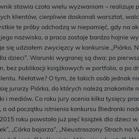
wnik stawia czoła wielu wyzwaniom – realizuje 
h klientów, cierpliwie doskonali warsztat, wal
tkie te próby odchodzą w niepamięć, gdy na okł
 jego nazwisko, a praca zostaje bardzo hojnie w
je się udziałem zwycięzcy w konkursie „Piórko. 
dla dzieci”. Warunki wygranej są dwa: po pierws
, bez publikacji książkowych w portfolio, a po d
entu. Niełatwe? O tym, że takich osób jednak nie
się jurorzy Piórka, do których należą znakomite 
ki i mediów. Co roku jury ocenia kilka tysięcy pra
, a od początku istnienia konkursu Biedronki nad
 2015 roku powstało już pięć książek dla dzieci w
k”, „Córka bajarza”, „Nieustraszony Strach na Wr