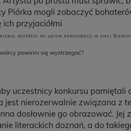
. Artysta po prostu musi sprawić, b
icy Piórka mogli zobaczyć bohater
ę ich przyjaciółmi
erzwa, dyrektor do spraw komunikacji w sieci Biedron
twórcy powinni się wystrzegać?
by uczestnicy konkursu pamiętali 
ja jest nierozerwalnie związana z t
inna dosłownie go obrazować. Jej 
nie literackich doznań, a do taki