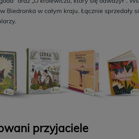
goda” oraz „O królewiczu, który się odważył”. Wsz
ów Biedronka w całym kraju. Łącznie sprzedały 
plarzy.
wani przyjaciele