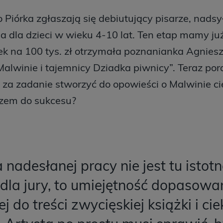
 Piórka zgłaszają się debiutujący pisarze, nadsy
 dla dzieci w wieku 4-10 lat. Ten etap mamy już
k na 100 tys. zł otrzymała poznanianka Agniesz
 Malwinie i tajemnicy Dziadka piwnicy”. Teraz por
 za zadanie stworzyć do opowieści o Malwinie ci
czem do sukcesu?
 nadesłanej pracy nie jest tu istotn
ę dla jury, to umiejętność dopasow
ej do treści zwycięskiej książki i c