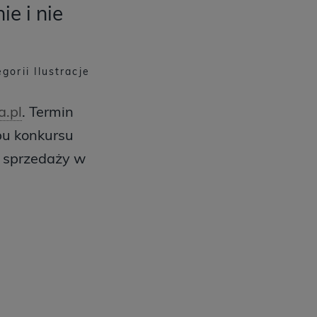
e i nie
orii Ilustracje
a.pl
. Termin
apu konkursu
o sprzedaży w