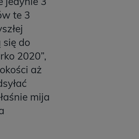
 jedynie 3
ów te 3
szłej
 się do
rko 2020”,
okości aż
dsyłać
łaśnie mija
a