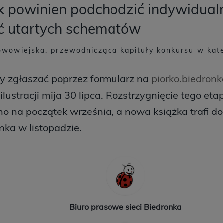
 powinien podchodzić indywidualni
ć utartych schematów
wowiejska, przewodnicząca kapituły konkursu w kateg
y zgłaszać poprzez formularz na
piorko.biedronk
ilustracji mija 30 lipca. Rozstrzygnięcie tego et
 na początek września, a nowa książka trafi d
onka w listopadzie.
Biuro prasowe sieci Biedronka