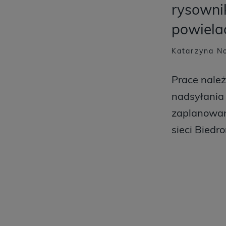
rysownik
powiela
Katarzyna No
Prace należ
nadsyłania 
zaplanowano
sieci Biedr