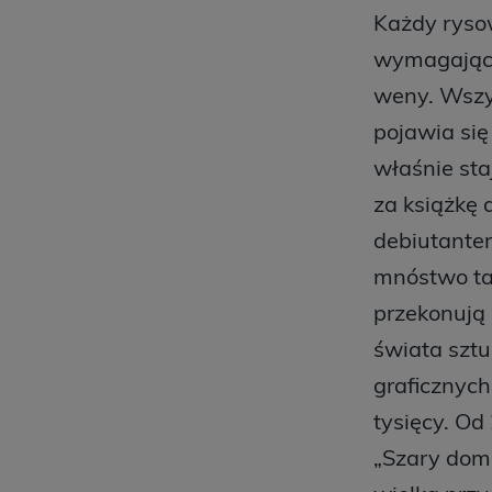
Każdy ryso
wymagającyc
weny. Wszys
pojawia się
właśnie sta
za książkę 
debiutantem
mnóstwo tal
przekonują 
świata sztu
graficznych
tysięcy. Od
„Szary dome