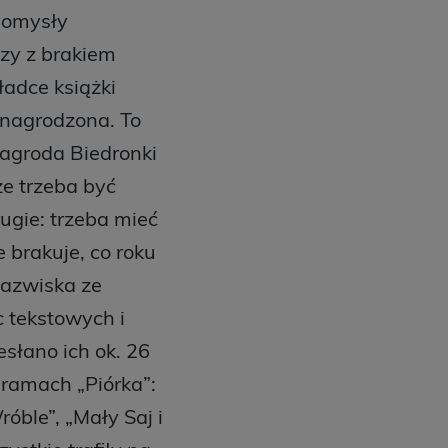
pomysły
czy z brakiem
adce książki
ynagrodzona. To
Nagroda Biedronki
ze trzeba być
rugie: trzeba mieć
 brakuje, co roku
nazwiska ze
c tekstowych i
esłano ich ok. 26
 ramach „Piórka”:
óble”, „Mały Saj i