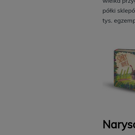
wielka przy
półki sklep
tys. egzem
Naryso