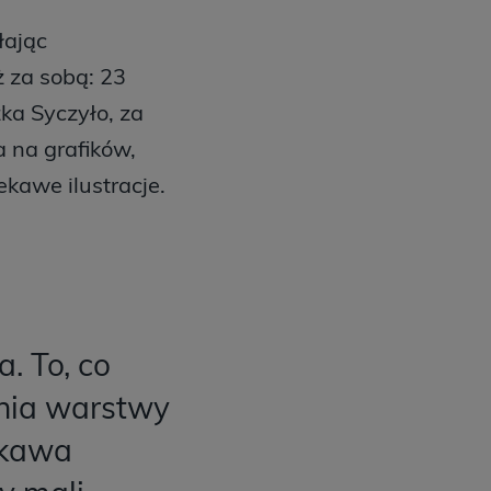
łając
 za sobą: 23
ka Syczyło, za
a na grafików,
ekawe ilustracje.
a. To, co
ania warstwy
iekawa