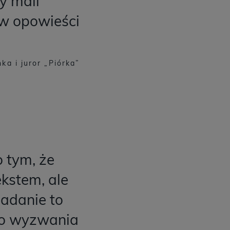
y mali
ów opowieści
ka i juror „Piórka”
o tym, że
ekstem, ale
zadanie to
ego wyzwania