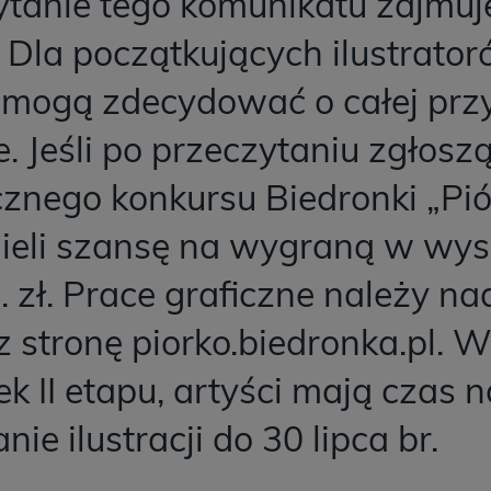
tanie tego komunikatu zajmuje
 Dla początkujących ilustrator
 mogą zdecydować o całej przy
e. Jeśli po przeczytaniu zgłoszą
znego konkursu Biedronki „Pió
ieli szansę na wygraną w wys
. zł. Prace graficzne należy na
 stronę piorko.biedronka.pl. W
k II etapu, artyści mają czas n
nie ilustracji do 30 lipca br.