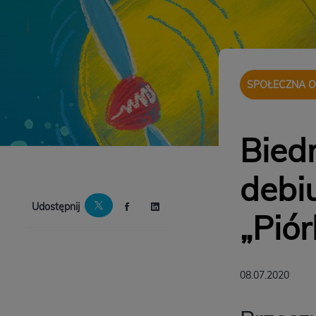
SPOŁECZNA 
Biedr
debi
Udostępnij
„Piór
08.07.2020