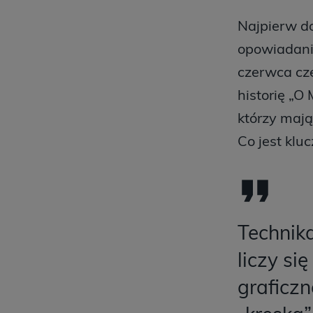
Najpierw do
opowiadania
czerwca cze
historię „O
którzy mają
Co jest klu
Technika
liczy si
graficzn