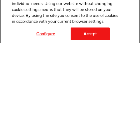
individual needs. Using our website without changing
cookie settings means that they will be stored on your
device. By using the site you consent to the use of cookies
in accordance with your current browser settings
Configure
Accept
OBSERWUJ NAS
STRONA GŁÓWNA
BIURO PRASOWE
AKTUALNOŚCI
INFORMACJE PRODUKTOWE