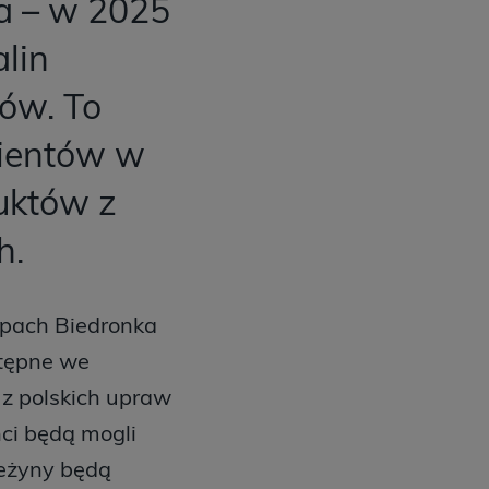
a – w 2025
lin
ów. To
lientów w
uktów z
h.
lepach Biedronka
stępne we
 z polskich upraw
nci będą mogli
jeżyny będą