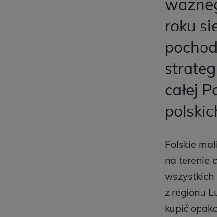
ważneg
roku si
pochod
strateg
całej P
polski
Polskie mal
na terenie 
wszystkich 
z regionu L
kupić opako