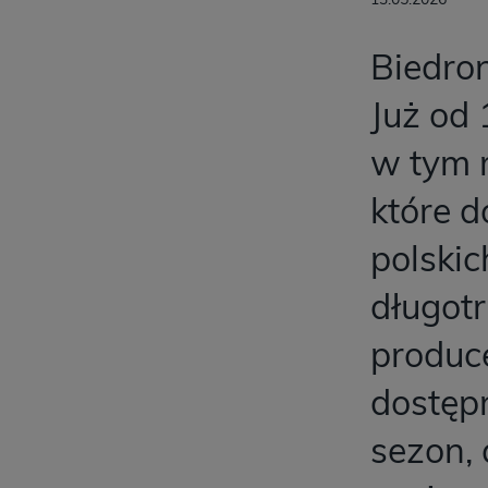
Biedro
Już od 
w tym r
które d
polskic
długot
produc
dostęp
sezon, 