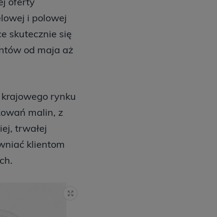
j oferty
lowej i polowej
e skutecznie się
entów od maja aż
j krajowego rynku
kowań malin, z
ej, trwałej
wniać klientom
ch.