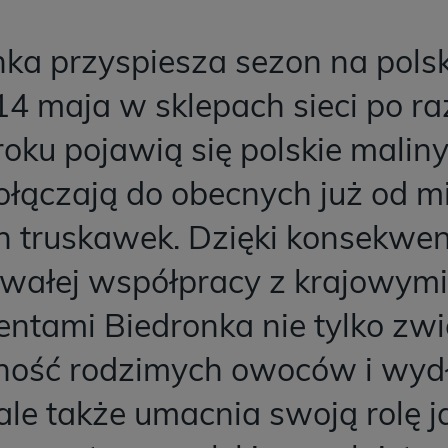
nka przyspiesza sezon na pols
14 maja w sklepach sieci po r
oku pojawią się polskie maliny 
ołączają do obecnych już od m
h truskawek. Dzięki konsekwent
rwałej współpracy z krajowymi
entami Biedronka nie tylko zw
ność rodzimych owoców i wydł
ale także umacnia swoją rolę j