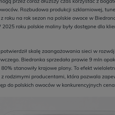
ogą przez coraz dłuższy czas korzystać z bogate
woców. Rozbudowa produkcji szklarniowej, tune
 z roku na rok sezon na polskie owoce w Biedronc
2025 roku polskie maliny były dostępne dla kli
 potwierdził skalę zaangażowania sieci w rozwó
ywczego. Biedronka sprzedała prawie 9 mln opa
 80% stanowiły krajowe plony. To efekt wieloletni
 z rodzimymi producentami, która pozwala zape
stęp do polskich owoców w konkurencyjnych cena