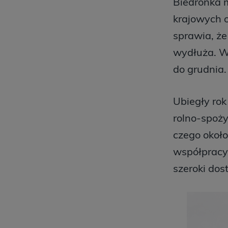
Biedronka m
krajowych o
sprawia, że
wydłuża. W 
do grudnia.
Ubiegły rok
rolno-spoż
czego około
współpracy
szeroki do