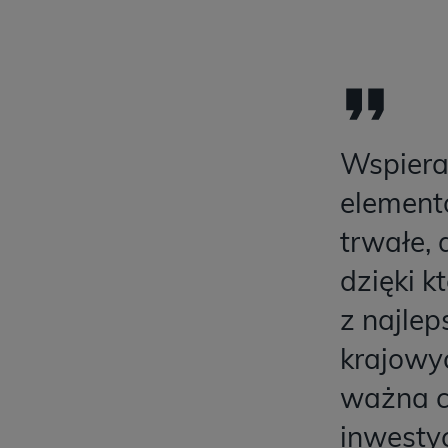
Wspiera
elementó
trwałe, 
dzięki k
z najle
krajowyc
ważna c
inwesty