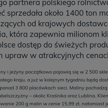
o partnera polskiego rolnictw
eć sprzedała około 1400 ton ma
zących od krajowych dostawc
ia, która zapewnia milionom k
olsce dostęp do świeżych prod
ch upraw w atrakcyjnych cenac
iny i jeżyny początkowo pojawią się w 2 500 sk
całego kraju, a już w kolejnym tygodniu będą do
ponad 3 800 placówkach sieci. Maliny pochodzą
ubelszczyzny – okolic Kraśnika oraz Lublina. Klie
wanie 200 g malin w cenie 15,99 zł, natomiast 