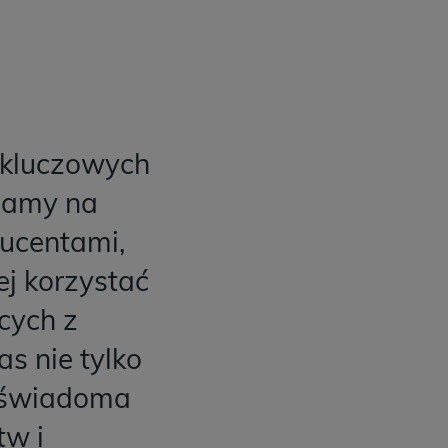
z kluczowych
wiamy na
ducentami,
ej korzystać
cych z
s nie tylko
m świadoma
tw i