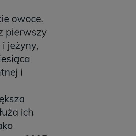
kie owoce.
az pierwszy
i jeżyny,
iesiąca
nej i
iększa
uża ich
ako