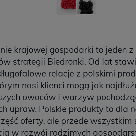
nie krajowej gospodarki to jeden 
w strategii Biedronki. Od lat sta
długofalowe relacje z polskimi pro
tórym nasi klienci mogą jak najdłuż
pszych owoców i warzyw pochodzą
h upraw. Polskie produkty to dla na
zęść oferty, ale przede wszystki
cja w rozwój rodzimych gospodars