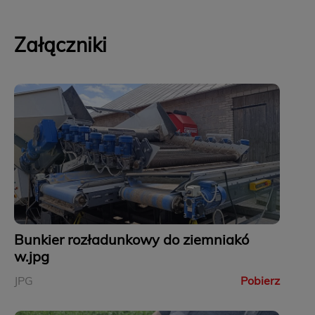
Załączniki
Bunkier rozładunkowy do ziemniakó
w.jpg
JPG
Pobierz