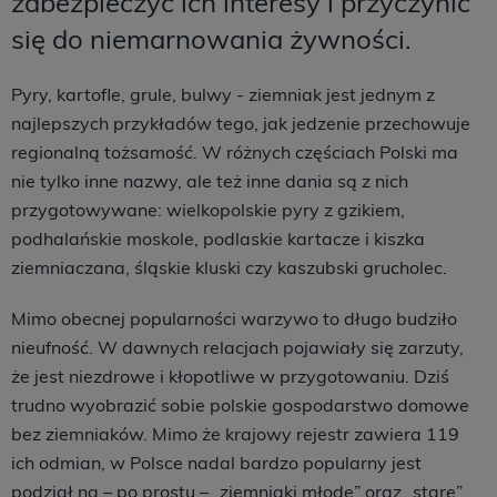
zabezpieczyć ich interesy i przyczynić
się do niemarnowania żywności.
Pyry, kartofle, grule, bulwy - ziemniak jest jednym z
najlepszych przykładów tego, jak jedzenie przechowuje
regionalną tożsamość. W różnych częściach Polski ma
nie tylko inne nazwy, ale też inne dania są z nich
przygotowywane: wielkopolskie pyry z gzikiem,
podhalańskie moskole, podlaskie kartacze i kiszka
ziemniaczana, śląskie kluski czy kaszubski grucholec.
Mimo obecnej popularności warzywo to długo budziło
nieufność. W dawnych relacjach pojawiały się zarzuty,
że jest niezdrowe i kłopotliwe w przygotowaniu. Dziś
trudno wyobrazić sobie polskie gospodarstwo domowe
bez ziemniaków. Mimo że krajowy rejestr zawiera 119
ich odmian, w Polsce nadal bardzo popularny jest
podział na – po prostu – „ziemniaki młode” oraz „stare”.