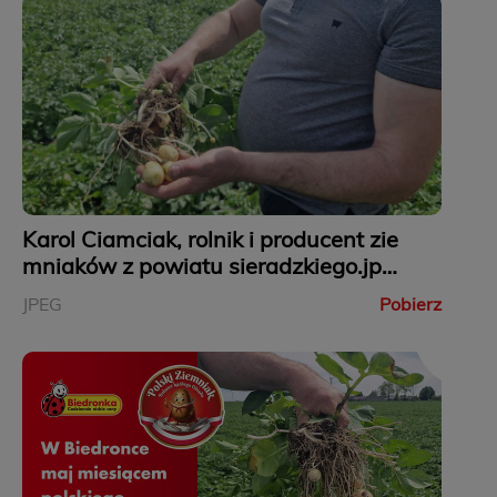
Karol Ciamciak, rolnik i producent zie
mniaków z powiatu sieradzkiego.jpe
g
JPEG
Pobierz