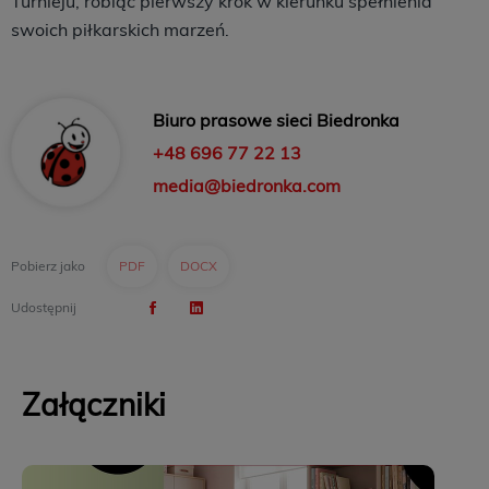
Turnieju, robiąc pierwszy krok w kierunku spełnienia
swoich piłkarskich marzeń.
Biuro prasowe sieci Biedronka
+48 696 77 22 13
media@biedronka.com
Pobierz jako
PDF
DOCX
Udostępnij
Załączniki