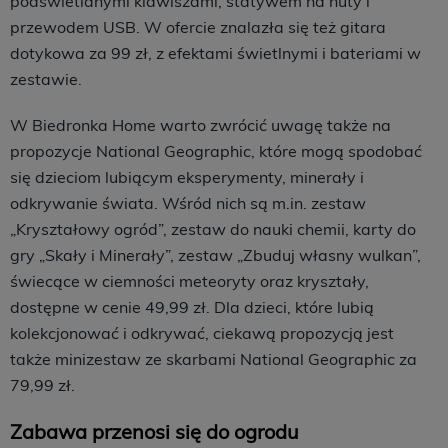
podświetlanymi klawiszami, statywem na nuty i
przewodem USB. W ofercie znalazła się też gitara
dotykowa za 99 zł, z efektami świetlnymi i bateriami w
zestawie.
W Biedronka Home warto zwrócić uwagę także na
propozycje National Geographic, które mogą spodobać
się dzieciom lubiącym eksperymenty, minerały i
odkrywanie świata. Wśród nich są m.in. zestaw
„Kryształowy ogród”, zestaw do nauki chemii, karty do
gry „Skały i Minerały”, zestaw „Zbuduj własny wulkan”,
świecące w ciemności meteoryty oraz kryształy,
dostępne w cenie 49,99 zł. Dla dzieci, które lubią
kolekcjonować i odkrywać, ciekawą propozycją jest
także minizestaw ze skarbami National Geographic za
79,99 zł.
Zabawa przenosi się do ogrodu