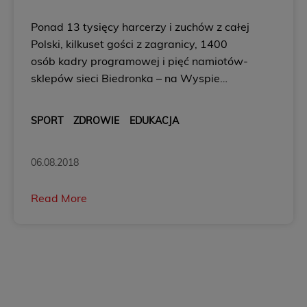
Ponad 13 tysięcy harcerzy i zuchów z całej
Polski, kilkuset gości z zagranicy, 1400
osób kadry programowej i pięć namiotów-
sklepów sieci Biedronka – na Wyspie
Sobieszewskiej w Gdańsku od 6 do 16
sierpnia będzie się wiele działo. Wszystko
SPORT
ZDROWIE
EDUKACJA
za sprawą Zlotu Związku Harcerstw...
06.08.2018
Read More