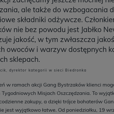
zania, ale także do wzbogacania d
iowe składniki odżywcze. Członki
ków nie bez powodu jest Jabłko Ne
uje jakość, w tym zwłaszcza jakoś
h owoców i warzyw dostępnych k
ch sklepach.
ik, dyrektor kategorii w sieci Biedronka
ień w ramach akcji Gang Bystrzaków klienci mog
h Tygodniowych Misjach Oszczędzania. To wyjąt
codzienne zakupy, a dzięki trójce bohaterów G
e jest wyjątkowo łatwe. Od poniedziałku, 19 wr