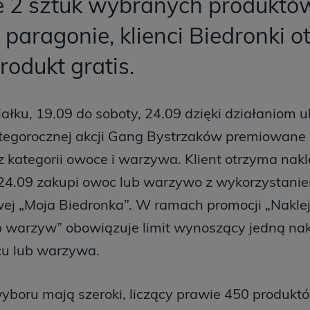
e 2 sztuk wybranych produktó
paragonie, klienci Biedronki 
produkt gratis.
ałku, 19.09 do soboty, 24.09 dzięki działaniom 
tegorocznej akcji Gang Bystrzaków premiowane
 kategorii owoce i warzywa. Klient otrzyma nakle
-24.09 zakupi owoc lub warzywo z wykorzystanie
wej „Moja Biedronka”. W ramach promocji „Nakle
 warzyw” obowiązuje limit wynoszący jedną nakl
cu lub warzywa.
wyboru mają szeroki, liczący prawie 450 produk