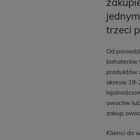
zakupi
jednym 
trzeci 
Od poniedzi
bohaterów 
produktów z
okresie 19
lojalnościo
owoców lub
zakup owo
Klienci do 