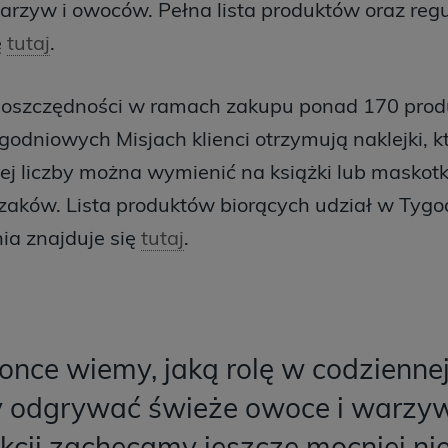
rzyw i owoców. Pełna lista produktów oraz regu
ę
tutaj
.
 oszczędności w ramach zakupu ponad 170 prod
godniowych Misjach klienci otrzymują naklejki, k
j liczby można wymienić na książki lub maskotk
aków. Lista produktów biorących udział w Tygod
ia znajduje się
tutaj
.
nce wiemy, jaką rolę w codziennej
 odgrywać świeże owoce i warzyw
kcji zachęcamy jeszcze mocniej nie