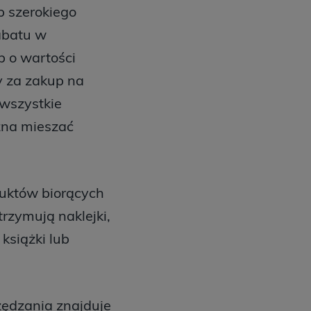
p szerokiego
abatu w
b o wartości
y za zakup na
 wszystkie
ożna mieszać
uktów biorących
trzymują naklejki,
książki lub
zędzania znajduje