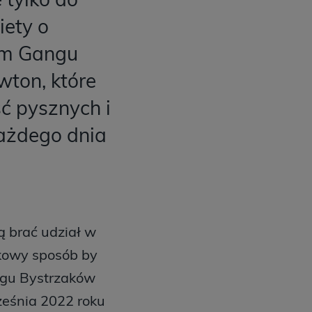
iety o
em Gangu
wton, które
ć pysznych i
ażdego dnia
ą brać udział w
kowy sposób by
angu Bystrzaków
ześnia 2022 roku