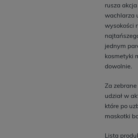
rusza akcja
wachlarza u
wysokości r
najtańszego
jednym para
kosmetyki m
dowolnie.
Za zebrane
udział w ak
które po uz
maskotki b
Lista produ