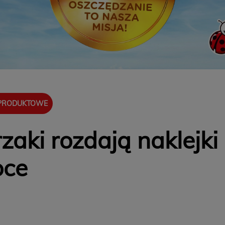
 PRODUKTOWE
rzaki rozdają naklejk
oce