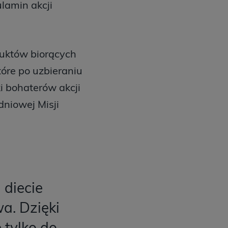
lamin akcji
uktów biorących
tóre po uzbieraniu
i bohaterów akcji
niowej Misji
 diecie
a. Dzięki
 tylko do