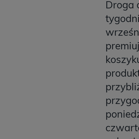
Droga 
tygodni
wrześn
premiu
koszyku
produkt
przybli
przygo
ponied
czwart