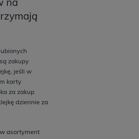
w na
otrzymają
ulubionych
 są zakupy
jkę, jeśli w
m karty
jka za zakup
ejkę dziennie za
tów asortyment