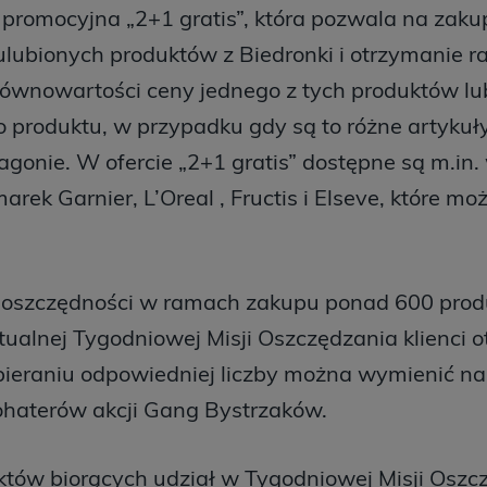
 promocyjna „2+1 gratis”, która pozwala na zaku
lubionych produktów z Biedronki i otrzymanie r
ównowartości ceny jednego z tych produktów lu
 produktu, w przypadku gdy są to różne artykuł
gonie. W ofercie „2+1 gratis” dostępne są m.in.
arek Garnier, L’Oreal , Fructis i Elseve, które m
 oszczędności w ramach zakupu ponad 600 prod
tualnej Tygodniowej Misji Oszczędzania klienci o
bieraniu odpowiedniej liczby można wymienić na 
ohaterów akcji Gang Bystrzaków.
któw biorących udział w Tygodniowej Misji Oszc