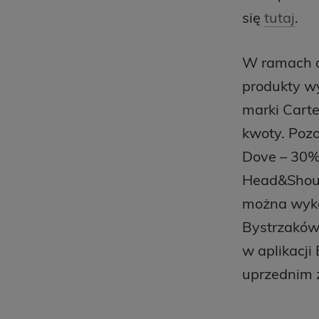
się
tutaj
.
W ramach o
produkty w
marki Carte
kwoty. Pozo
Dove – 30%
Head&Shoul
można wyko
Bystrzaków
w aplikacji
uprzednim z