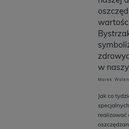
oszczęd
wartośc
Bystrza
symboliz
zdrowyc
w naszy
Marek Walenc
Jak co tydz
specjalnyc
realizować 
oszczędzani