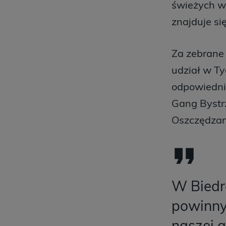
świeżych wa
znajduje si
Za zebrane
udział w Ty
odpowiednie
Gang Bystrz
Oszczędzan
W Biedro
powinny
naszej a