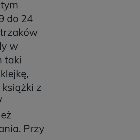
 tym
19 do 24
strzaków
dy w
 taki
klejkę,
 książki z
W
ież
nia. Przy