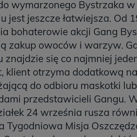
do wymarzonego Bystrzaka w
u jest jeszcze łatwiejsza. Od 
ia bohaterowie akcji Gang By
ją zakup owoców i warzyw. G
 znajdzie się co najmniej jeden
, klient otrzyma dodatkową na
żającą do odbioru maskotki lub
dami przedstawicieli Gangu. 
ziałek 24 września rusza równ
a Tygodniowa Misja Oszczędza