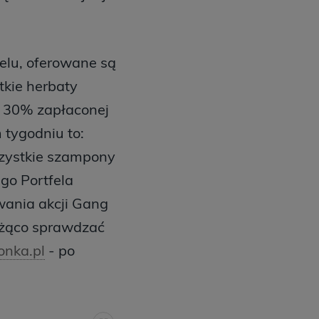
elu, oferowane są
kie herbaty
u 30% zapłaconej
 tygodniu to:
szystkie szampony
go Portfela
wania akcji Gang
eżąco sprawdzać
onka.pl
- po