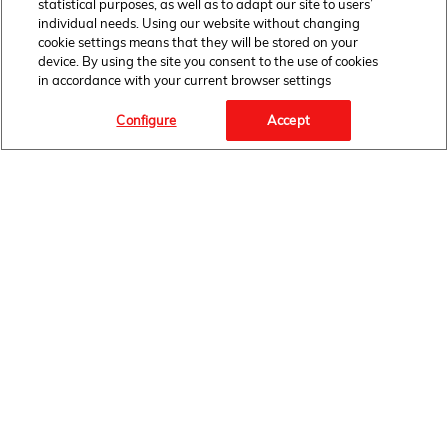
statistical purposes, as well as to adapt our site to users’
individual needs. Using our website without changing
cookie settings means that they will be stored on your
device. By using the site you consent to the use of cookies
in accordance with your current browser settings
Configure
Accept
Facebook Link" target="_blank">
FOLLOW
US
HOME
NEWSROOM
AKTUALNOŚCI