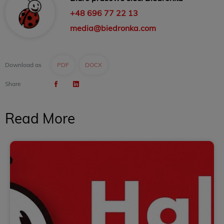
+48 696 77 22 13
media@biedronka.com
Download as
PDF
DOCX
Share
Read More