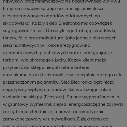
nawyków oraz minimalizowanie negatywnego wpływu
firmy na środowisko poprzez zmniejszenie ilości
niesegregowanych odpadów oddawanych na
składowiska. Każdy sklep Biedronka ma obowiązek
segregować śmieci. Do recyklingu trafiają świetlówki,
tonery, folia oraz makulatura. Jako jedna z pierwszych
sieci handlowych w Polsce zrezygnowała
z jednorazowych plastikowych siatek, zastępując je
torbami wielokrotnego użytku. Każdy klient może
przynieść do sklepu niepotrzebne baterie
oraz akumulatorki i zostawić je w specjalnie do tego celu
przeznaczonym pojemniku. Sieć Biedronka ogranicza
negatywny wpływ na środowisko wdrażając także
ekologiczne sklepy (Ecostore). Są one wyposażone m.in.
w gruntowy wymiennik ciepła, energooszczędne żarówki
i urządzenia chłodnicze, a nawet automatycznie
zamykane zawory w umywalkach. Dzięki temu do
minimum ograniczone zostało zużycie energii, wody i