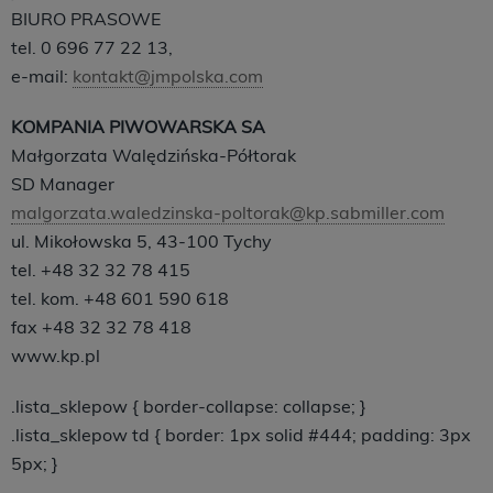
BIURO PRASOWE
tel. 0 696 77 22 13,
e-mail:
kontakt@jmpolska.com
KOMPANIA PIWOWARSKA SA
Małgorzata Walędzińska-Półtorak
SD Manager
malgorzata.waledzinska-poltorak@kp.sabmiller.com
ul. Mikołowska 5, 43-100 Tychy
tel. +48 32 32 78 415
tel. kom. +48 601 590 618
fax +48 32 32 78 418
www.kp.pl
.lista_sklepow { border-collapse: collapse; }
.lista_sklepow td { border: 1px solid #444; padding: 3px
5px; }