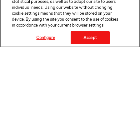
statistical purposes, as well as to adapt our site to users’
individual needs. Using our website without changing
cookie settings means that they will be stored on your
device. By using the site you consent to the use of cookies
in accordance with your current browser settings
Configure
Accept
Facebook Link" target="_blank">
FOLLOW
US
HOME
NEWSROOM
AKTUALNOŚCI