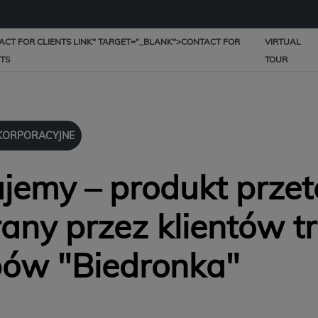
ACT FOR CLIENTS LINK" TARGET="_BLANK">
CONTACT FOR
VIRTUAL
NTS
TOUR
KORPORACYJNE
ujemy – produkt prze
ny przez klientów tr
pów "Biedronka"