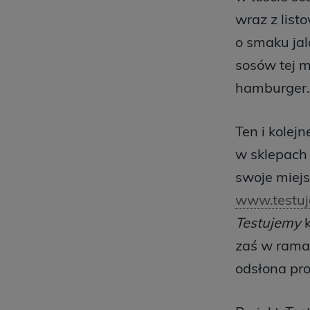
wraz z list
o smaku jal
sosów tej 
hamburger. 
Ten i kolej
w sklepach
swoje miejs
www.testuj
Testujemy
k
zaś w ramac
odsłona pro