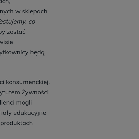
ach,
nych w sklepach.
estujemy, co
by zostać
wisie
użytkownicy będą
ci konsumenckiej.
stytutem Żywności
ienci mogli
riały edukacyjne
a produktach