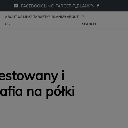
FACEBOOK LINK" TARGET="_BLANK">
ABOUT US LINK" TARGET="_BLANK">
ABOUT
US
SEARCH
testowany i
afia na półki