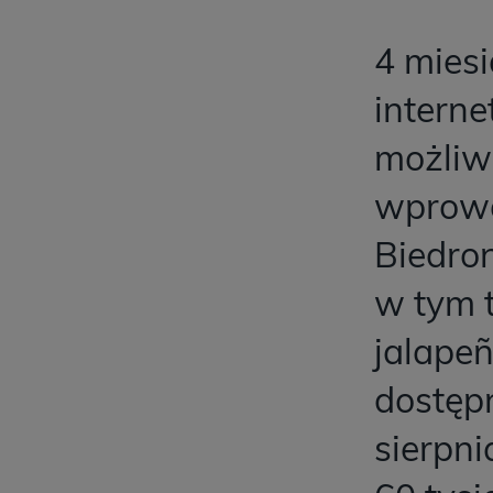
4 mies
interne
możliw
wprowa
Biedro
w tym t
jalapeñ
dostęp
sierpni