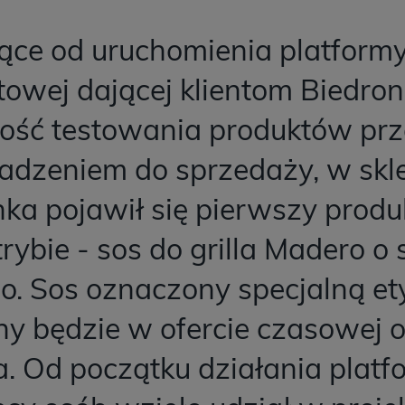
iące od uruchomienia platform
towej dającej klientom Biedron
ość testowania produktów prz
dzeniem do sprzedaży, w skl
nka pojawił się pierwszy prod
rybie - sos do grilla Madero o
o. Sos oznaczony specjalną ety
ny będzie w ofercie czasowej 
a. Od początku działania plat