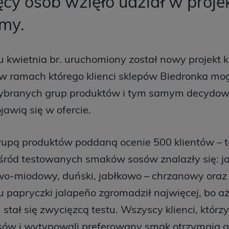
ęcy osób wzięło udział w proje
emy.
 kwietnia br. uruchomiony został nowy projekt
 w ramach którego klienci sklepów Biedronka mo
ybranych grup produktów i tym samym decydowa
jawią się w ofercie.
rupą produktów poddaną ocenie 500 klientów – t
Wśród testowanych smaków sosów znalazły się: j
o-miodowy, duński, jabłkowo – chrzanowy ora
 papryczki jalapeño zgromadził najwięcej, bo a
tał się zwycięzcą testu. Wszyscy klienci, którzy 
osów i wytypowali preferowany smak otrzymają g