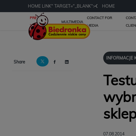
HOME LINK" TARGET="_BLANK">
HOME
PRESS
CONTACT FOR
CONT
MULTIMEDIA
RELEASES
MEDIA
CLIE
INFORMACJE 
Share
Test
wybra
skle
07.08.2014