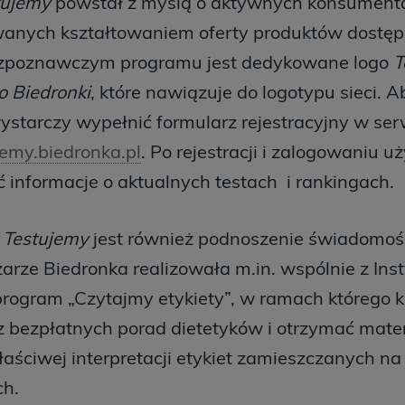
tujemy
powstał z myślą o aktywnych konsument
wanych kształtowaniem oferty produktów dostęp
zpoznawczym programu jest dedykowane logo
T
o Biedronki
, które nawiązuje do logotypu sieci. A
ystarczy wypełnić formularz rejestracyjny w ser
emy.biedronka.pl
. Po rejestracji i zalogowaniu 
informacje o aktualnych testach i rankingach.
i
Testujemy
jest również podnoszenie świadomoś
rze Biedronka realizowała m.in. wspólnie z In
program „Czytajmy etykiety”, w ramach którego kl
z bezpłatnych porad dietetyków i otrzymać mate
aściwej interpretacji etykiet zamieszczanych n
h.