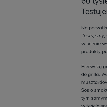
60 tysi
Testuj
Na początku
Testujemy
,
w ocenie w
produkty po
Pierwszą g
do grilla. 
musztardow
Sos o smaku
tym samym s
w teście s