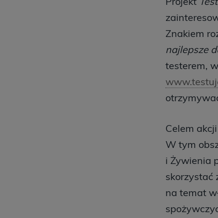
Projekt
Tes
zaintereso
Znakiem ro
najlepsze d
testerem, w
www.testuj
otrzymywać 
Celem akcj
W tym obsza
i Żywienia 
skorzystać 
na temat wł
spożywczyc