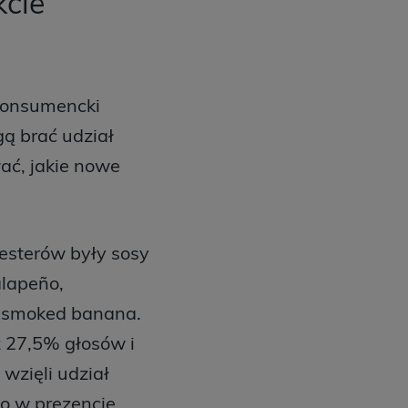
kcie
 konsumencki
gą brać udział
ć, jakie nowe
esterów były sosy
alapeño,
z smoked banana.
ż 27,5% głosów i
wzięli udział
o w prezencie