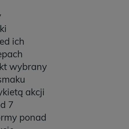
y
ki
ed ich
epach
ukt wybrany
 smaku
kietą akcji
od 7
formy ponad