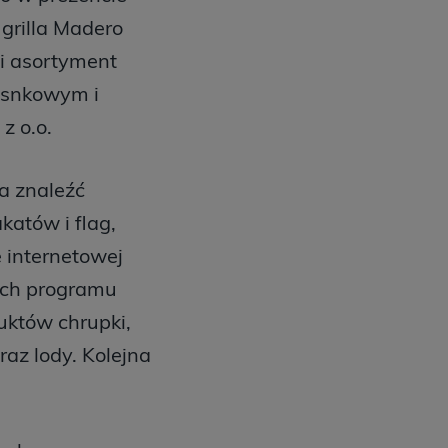
grilla Madero
i asortyment
osnkowym i
z o.o.
a znaleźć
atów i flag,
 internetowej
ach programu
uktów chrupki,
raz lody. Kolejna