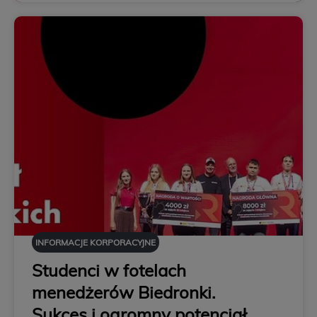
INFORMACJE KORPORACYJNE
Studenci w fotelach
menedżerów Biedronki.
Sukces i ogromny potencjał