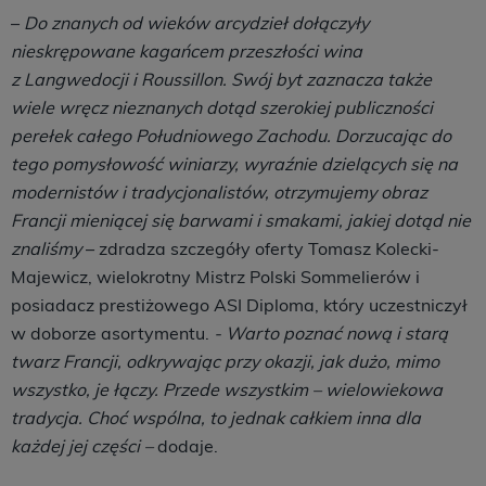
–
Do znanych od wieków arcydzieł dołączyły
nieskrępowane kagańcem przeszłości wina
z Langwedocji i Roussillon. Swój byt zaznacza także
wiele wręcz nieznanych dotąd szerokiej publiczności
perełek całego Południowego Zachodu. Dorzucając do
tego pomysłowość winiarzy, wyraźnie dzielących się na
modernistów i tradycjonalistów, otrzymujemy obraz
Francji mieniącej się barwami i smakami, jakiej dotąd nie
znaliśmy
– zdradza szczegóły oferty Tomasz Kolecki-
Majewicz, wielokrotny Mistrz Polski Sommelierów i
posiadacz prestiżowego ASI Diploma, który uczestniczył
w doborze asortymentu.
- Warto poznać nową i starą
twarz Francji, odkrywając przy okazji, jak dużo, mimo
wszystko, je łączy. Przede wszystkim – wielowiekowa
tradycja. Choć wspólna, to jednak całkiem inna dla
każdej jej części –
dodaje.