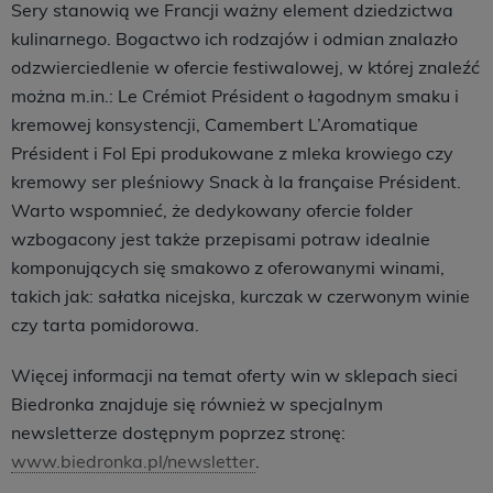
Sery stanowią we Francji ważny element dziedzictwa
kulinarnego. Bogactwo ich rodzajów i odmian znalazło
odzwierciedlenie w ofercie festiwalowej, w której znaleźć
można m.in.: Le Crémiot Président o łagodnym smaku i
kremowej konsystencji, Camembert L’Aromatique
Président i Fol Epi produkowane z mleka krowiego czy
kremowy ser pleśniowy Snack à la française Président.
Warto wspomnieć, że dedykowany ofercie folder
wzbogacony jest także przepisami potraw idealnie
komponujących się smakowo z oferowanymi winami,
takich jak: sałatka nicejska, kurczak w czerwonym winie
czy tarta pomidorowa.
Więcej informacji na temat oferty win w sklepach sieci
Biedronka znajduje się również w specjalnym
newsletterze dostępnym poprzez stronę:
www.biedronka.pl/newsletter
.