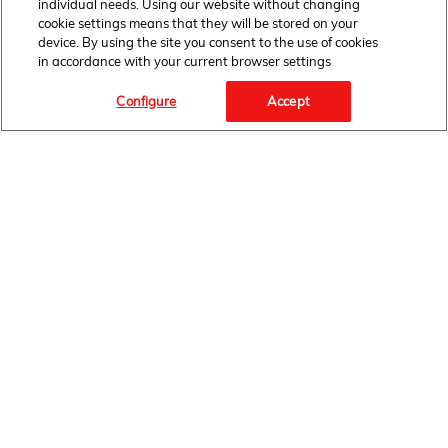
individual needs. Using our website without changing
cookie settings means that they will be stored on your
device. By using the site you consent to the use of cookies
in accordance with your current browser settings
Configure
Accept
Facebook Link" target="_blank">
FOLLOW
US
HOME
NEWSROOM
AKTUALNOŚCI
INFORMACJE PRODUKTOWE