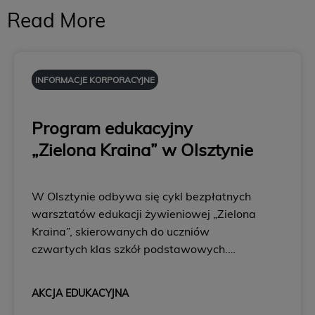
Read More
INFORMACJE KORPORACYJNE
Program edukacyjny
„Zielona Kraina” w Olsztynie
W Olsztynie odbywa się cykl bezpłatnych
warsztatów edukacji żywieniowej „Zielona
Kraina”, skierowanych do uczniów
czwartych klas szkół podstawowych.
Nadal trwa nabór szkół do tego projektu.
W bieżącej edycji programu warsztaty
AKCJA EDUKACYJNA
odbyły się już w 39 szkołach w Warszawie