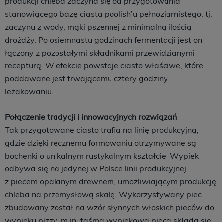
produkcji chleba zaczyna się od przygotowania
stanowiącego bazę ciasta poolish’u pełnoziarnistego, tj.
zaczynu z wody, mąki pszennej z minimalną ilością
drożdży. Po osiemnastu godzinach fermentacji jest on
łączony z pozostałymi składnikami przewidzianymi
recepturą. W efekcie powstaje ciasto właściwe, które
poddawane jest trwającemu cztery godziny
leżakowaniu.
Połączenie tradycji i innowacyjnych rozwiązań
Tak przygotowane ciasto trafia na linię produkcyjną,
gdzie dzięki ręcznemu formowaniu otrzymywane są
bochenki o unikalnym rustykalnym kształcie. Wypiek
odbywa się na jedynej w Polsce linii produkcyjnej
z piecem opalanym drewnem, umożliwiającym produkcję
chleba na przemysłową skalę. Wykorzystywany piec
zbudowany został na wzór słynnych włoskich pieców do
wypieku pizzy, m.in. taśma wypiekowa pieca składa się