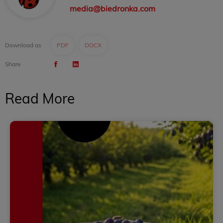
media@biedronka.com
Download as
PDF
DOCX
Share
Read More