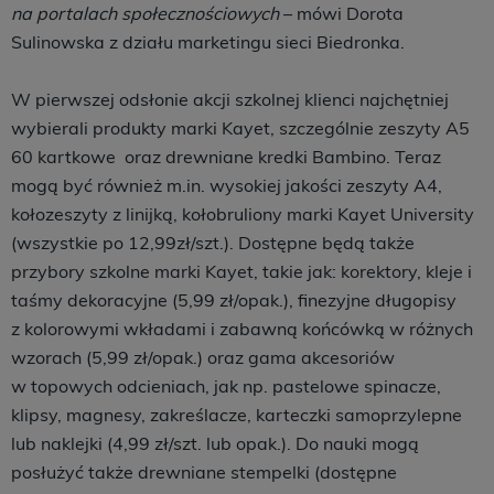
na portalach społecznościowych
– mówi Dorota
Sulinowska z działu marketingu sieci Biedronka.
W pierwszej odsłonie akcji szkolnej klienci najchętniej
wybierali produkty marki Kayet, szczególnie zeszyty A5
60 kartkowe oraz drewniane kredki Bambino. Teraz
mogą być również m.in. wysokiej jakości zeszyty A4,
kołozeszyty z linijką, kołobruliony marki Kayet University
(wszystkie po 12,99zł/szt.). Dostępne będą także
przybory szkolne marki Kayet, takie jak: korektory, kleje i
taśmy dekoracyjne (5,99 zł/opak.), finezyjne długopisy
z kolorowymi wkładami i zabawną końcówką w różnych
wzorach (5,99 zł/opak.) oraz gama akcesoriów
w topowych odcieniach, jak np. pastelowe spinacze,
klipsy, magnesy, zakreślacze, karteczki samoprzylepne
lub naklejki (4,99 zł/szt. lub opak.). Do nauki mogą
posłużyć także drewniane stempelki (dostępne