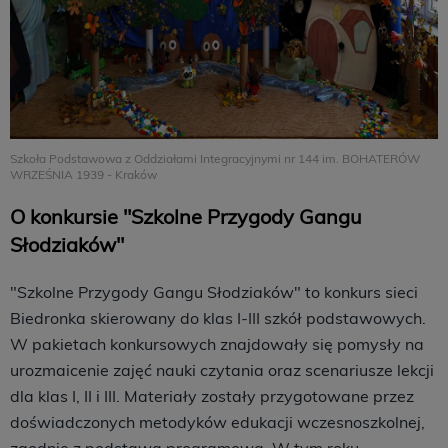
Szkoła Podstawowa z Oddziałami Integracyjnymi nr 144 im. BOHATERÓW
WRZEŚNIA 1939 - Kraków
O konkursie "Szkolne Przygody Gangu
Słodziaków"
"Szkolne Przygody Gangu Słodziaków" to konkurs sieci
Biedronka skierowany do klas I-III szkół podstawowych.
W pakietach konkursowych znajdowały się pomysły na
urozmaicenie zajęć nauki czytania oraz scenariusze lekcji
dla klas I, II i III. Materiały zostały przygotowane przez
doświadczonych metodyków edukacji wczesnoszkolnej,
zgodnie z podstawą programową. W tym roku