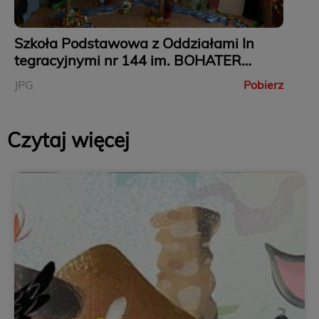
Szkoła Podstawowa z Oddziałami In
tegracyjnymi nr 144 im. BOHATERÓ
W WRZEŚNIA 1939 - Kraków.jpg
JPG
Pobierz
Czytaj więcej