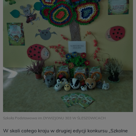
Szkoła Podstawowa im.DYWIZJONU 303 W ŚLESZOWICACH
W skali całego kraju w drugiej edycji konkursu „Szkolne