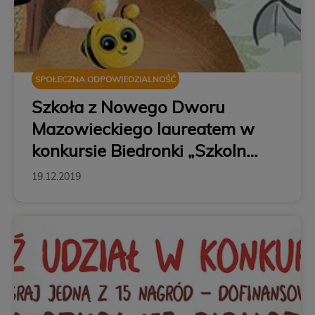
SPOŁECZNA ODPOWIEDZIALNOŚĆ
Szkoła z Nowego Dworu
Mazowieckiego laureatem w
konkursie Biedronki „Szkolne
Przygody Gangu
19.12.2019
Słodziaków”!