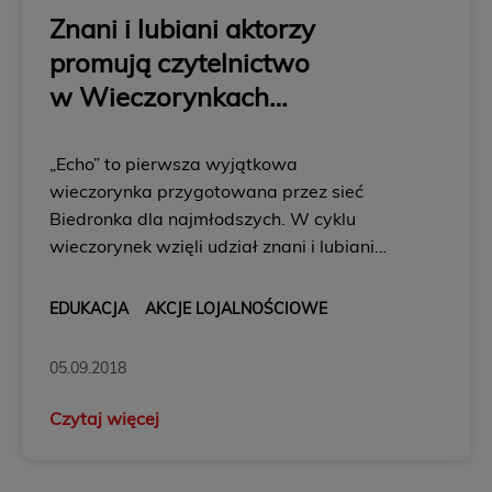
Znani i lubiani aktorzy
promują czytelnictwo
w Wieczorynkach
Słodziaków
„Echo” to pierwsza wyjątkowa
wieczorynka przygotowana przez sieć
Biedronka dla najmłodszych. W cyklu
wieczorynek wzięli udział znani i lubiani
polscy aktorzy, którzy czytają bajki
o losach Słodziaków. W ten sposób
EDUKACJA
AKCJE LOJALNOŚCIOWE
Biedronka zachęca rodziców do czytania
dzieciom na głos. ...
05.09.2018
Czytaj więcej