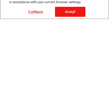
in accordance with your current browser settings
Configure
Accept
OBSERWUJ NAS
STRONA GŁÓWNA
BIURO PRASOWE
AKTUALNOŚCI
INFORMACJE PRODUKTOWE
INFORMACJE KORPORACYJNE
SPOŁECZNA ODPOWIEDZIALNOŚĆ