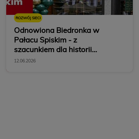
ROZWÓJ SIECI
Odnowiona Biedronka w
Pałacu Spiskim - z
szacunkiem dla historii
Krakowa
12.06.2026