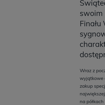
Świąte
swoim 
Finału
sygnow
charakt
dostępn
Wraz z poc
wyjątkowe g
zakup spec
największej
na półkach s