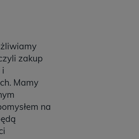
ożliwiamy
czyli zakup
 i
łych. Mamy
onym
 pomysłem na
będą
ci