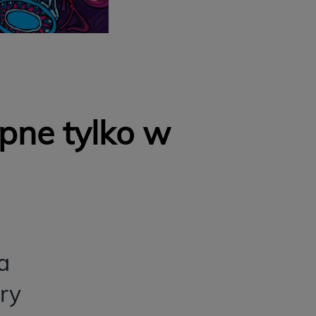
pne tylko w
a
ry