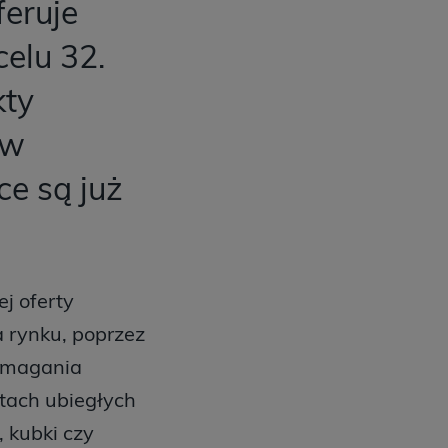
feruje
elu 32.
kty
 w
ce są już
j oferty
a rynku, poprzez
pomagania
atach ubiegłych
, kubki czy