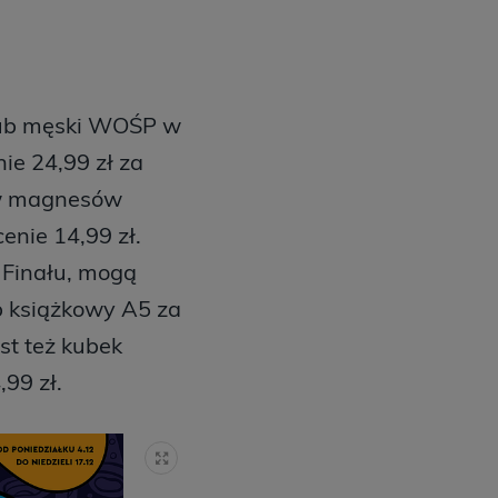
i lub męski WOŚP w
nie 24,99 zł za
rów magnesów
enie 14,99 zł.
. Finału, mogą
ub książkowy A5 za
st też kubek
99 zł.