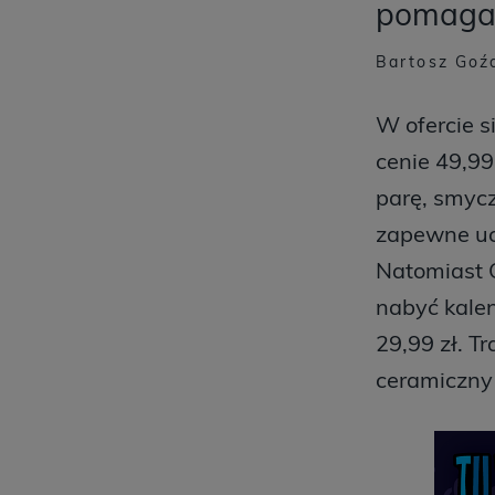
pomaga
Bartosz Goźd
W ofercie s
cenie 49,99
parę, smycz
zapewne uci
Natomiast C
nabyć kalen
29,99 zł. T
ceramiczny 