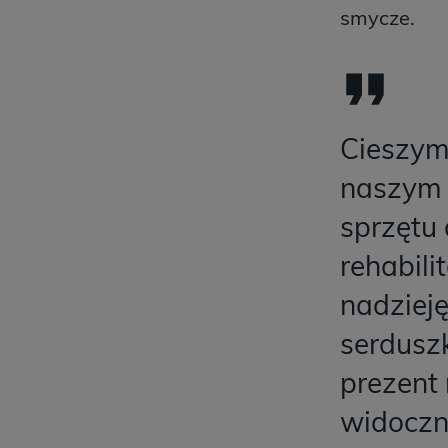
smycze.
Cieszymy
naszym k
sprzętu
rehabili
nadziej
serdusz
prezent 
widoczn