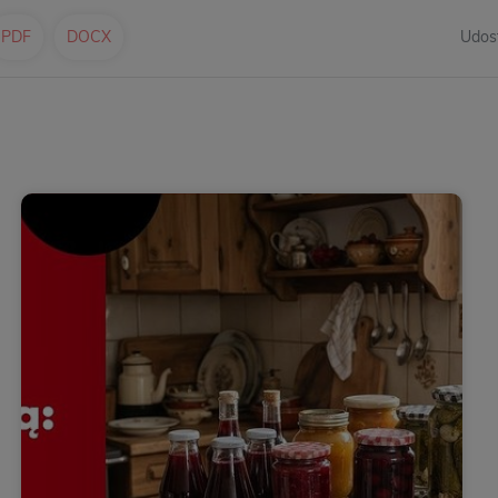
PDF
DOCX
Udost