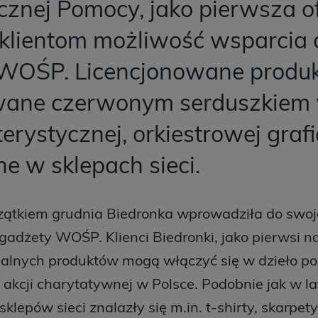
cznej Pomocy, jako pierwsza o
klientom możliwość wsparcia c
 WOŚP. Licencjonowane produ
ane czerwonym serduszkiem
erystycznej, orkiestrowej grafi
e w sklepach sieci.
zątkiem grudnia Biedronka wprowadziła do swoje
adżety WOŚP. Klienci Biedronki, jako pierwsi n
jalnych produktów mogą włączyć się w dzieło 
 akcji charytatywnej w Polsce. Podobnie jak w l
klepów sieci znalazły się m.in. t-shirty, skarpety