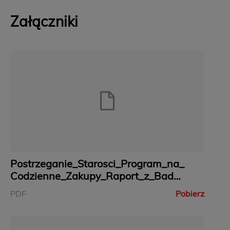
Załączniki
Postrzeganie_Starosci_Program_na_
Codzienne_Zakupy_Raport_z_Bada
nia.pdf
PDF
Pobierz