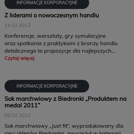
INFORMACJE KORPORACYJNE
Z liderami o nowoczesnym handlu
14.02.2012
Konferencje, warsztaty, gry symulacyjne
oraz spotkania z praktykami z branży handlu
detalicznego to propozycje dla najlepszych
studentów i absolwentów, przygotowane przez
Czytaj więcej
właściciela sieci sklepów Biedronka w ramach
cyklu „Rethink Retail – Jeronimo Martins Career
Develop...
INFORMACJE KORPORACYJNE
Sok marchwiowy z Biedronki „Produktem na
medal 2011”
08.02.2012
Sok marchwiowy „Just fit”, wyprodukowany dla
sieci sklepów Biedronka, zwyciężył w kategorii