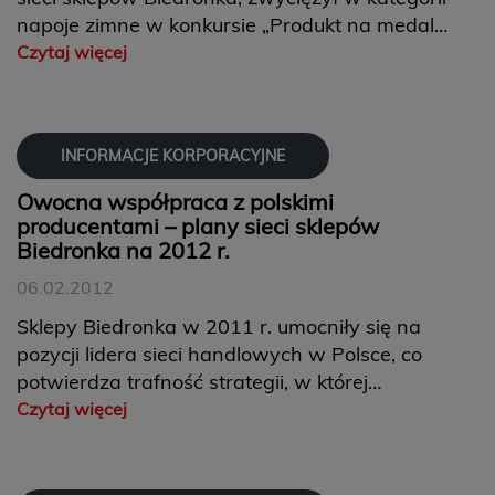
napoje zimne w konkursie „Produkt na medal
2011”,. Tytuł ten jest przyznawany produktom
Czytaj więcej
najwyższej jakości, oferowanym przez branżę
spożywczą na polskim rynku.
INFORMACJE KORPORACYJNE
Owocna współpraca z polskimi
producentami – plany sieci sklepów
Biedronka na 2012 r.
06.02.2012
Sklepy Biedronka w 2011 r. umocniły się na
pozycji lidera sieci handlowych w Polsce, co
potwierdza trafność strategii, w której
postawiono na współpracę z najlepszymi
Czytaj więcej
polskimi producentami. Wieloletnie umowy
z dostawcami oraz efektywny, nowoczesny
łańcuch dystrybucji daj...