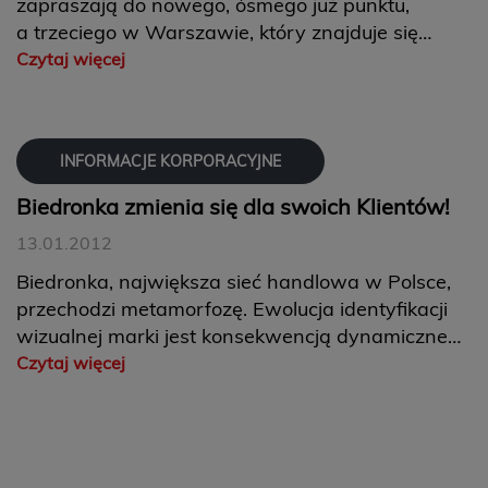
zapraszają do nowego, ósmego już punktu,
a trzeciego w Warszawie, który znajduje się
w budynku Rondo ONZ 1. HEBE oferuje produkty
Czytaj więcej
do pielęgnacji urody w atrakcyjnych cenach.
INFORMACJE KORPORACYJNE
Biedronka zmienia się dla swoich Klientów!
13.01.2012
Biedronka, największa sieć handlowa w Polsce,
przechodzi metamorfozę. Ewolucja identyfikacji
wizualnej marki jest konsekwencją dynamicznego
rozwoju sieci i chęcią wyprzedzenia oczekiwań
Czytaj więcej
Klientów. „Odświeżona” Biedronka zaoferuje
jeszcze większą wygodę i funkcjonalność. F...