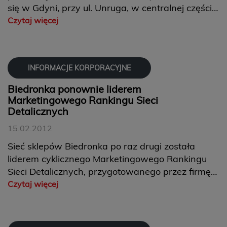
się w Gdyni, przy ul. Unruga, w centralnej części
dzielnicy Obłuże. Jest to już 15 sklep firmy
Czytaj więcej
Jeronimo Martins Dystrybucja w tym mieście.
INFORMACJE KORPORACYJNE
Biedronka ponownie liderem
Marketingowego Rankingu Sieci
Detalicznych
15.02.2012
Sieć sklepów Biedronka po raz drugi została
liderem cyklicznego Marketingowego Rankingu
Sieci Detalicznych, przygotowanego przez firmę
badawczą Kondej Marketing. Wyprzedziła tym
Czytaj więcej
samym 54 inne sieci sklepów różnych formatów.