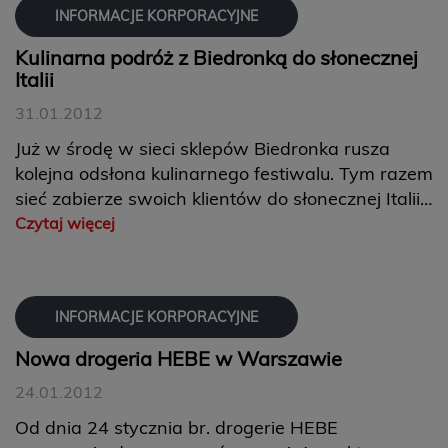
INFORMACJE KORPORACYJNE
Kulinarna podróż z Biedronką do słonecznej
Italii
31.01.2012
Już w środę w sieci sklepów Biedronka rusza
kolejna odsłona kulinarnego festiwalu. Tym razem
sieć zabierze swoich klientów do słonecznej Italii
– dzięki oryginalnym, wysokiej jakości produktom
Czytaj więcej
włoskim, czekającym w ponad 1800 sklepach
w całej Polsce. W przygotowaniu pysz...
INFORMACJE KORPORACYJNE
Nowa drogeria HEBE w Warszawie
24.01.2012
Od dnia 24 stycznia br. drogerie HEBE